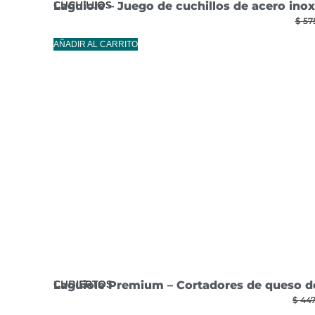
CUCHILLOS
Laguiole – Juego de cuchillos de acero ino
$
575
AÑADIR AL CARRITO
CUBIERTOS
Laguiole Premium – Cortadores de queso de 
$
447