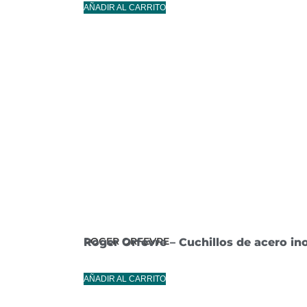
AÑADIR AL CARRITO
ROGER ORFEVRE
Roger Orfevre – Cuchillos de acero ino
AÑADIR AL CARRITO