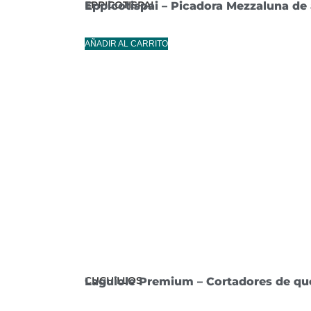
EPPICOTISPAI
Eppicotispai – Picadora Mezzaluna de 
AÑADIR AL CARRITO
CUCHILLOS
Laguiole Premium – Cortadores de que