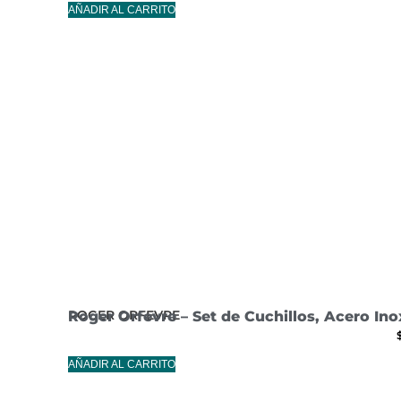
AÑADIR AL CARRITO
ROGER ORFEVRE
Roger Orfevre – Set de Cuchillos, Acero Ino
AÑADIR AL CARRITO