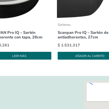
s
Sartenes
N Pro IQ – Sartén
Scanpan Pro IQ – Sartén de
herente con tapa, 28cm
antiadherentes, 27cm
0.261
$
1.531.317
LEER MÁS
AÑADIR AL CARRITO