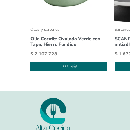
Ollas y sartenes
Sartene
Olla Cocotte Ovalada Verde con
SCANPA
Tapa, Hierro Fundido
antiad
$
2.107.728
$
1.67
LEER MÁS